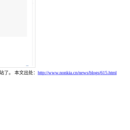
站了。 本文出处：
http://www.nonkia.cn/news/blogs/615.html